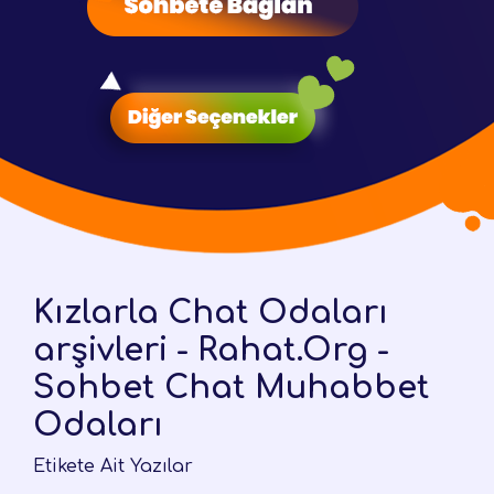
Kızlarla Chat Odaları
arşivleri - Rahat.Org -
Sohbet Chat Muhabbet
Odaları
Etikete Ait Yazılar