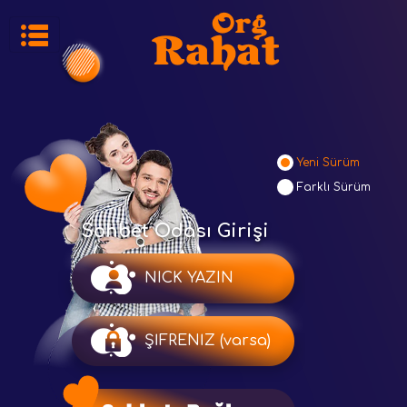
Yeni Sürüm
Farklı Sürüm
Sohbet Odası Girişi