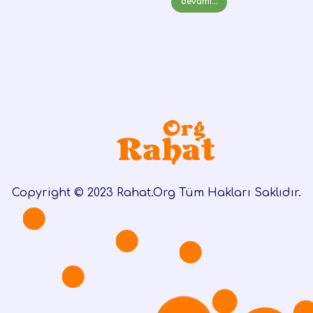
devamı...
Copyright © 2023 Rahat.Org Tüm Hakları Saklıdır.