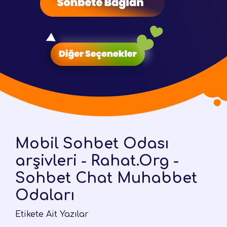
Mobil Sohbet Odası
arşivleri - Rahat.Org -
Sohbet Chat Muhabbet
Odaları
Etikete Ait Yazılar