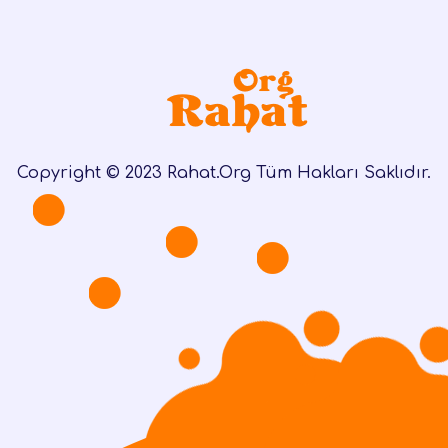
Copyright © 2023 Rahat.Org Tüm Hakları Saklıdır.