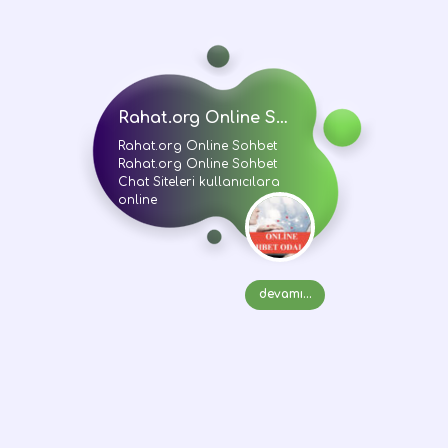
Rahat.org Online Sohbet
Rahat.org Online Sohbet
Rahat.org Online Sohbet
Chat Siteleri kullanıcılara
online
devamı...