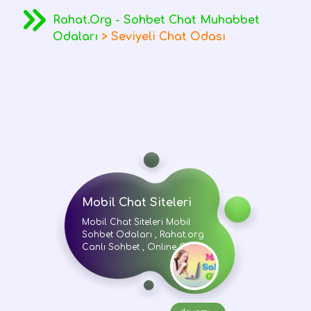
Rahat.Org - Sohbet Chat Muhabbet
Odaları
>
Seviyeli Chat Odası
Mobil Chat Siteleri
Mobil Chat Siteleri Mobil
Sohbet Odaları , Rahat.org
Canlı Sohbet , Online Chat