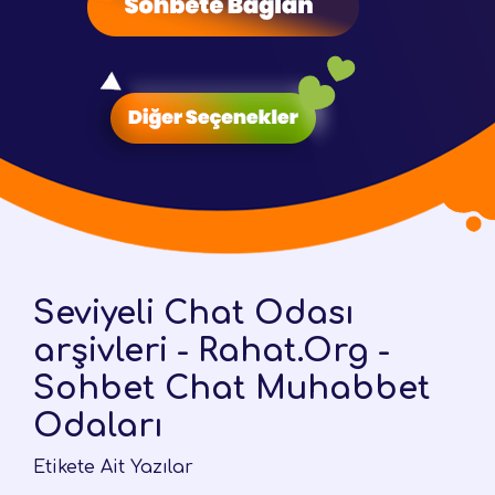
Seviyeli Chat Odası
arşivleri - Rahat.Org -
Sohbet Chat Muhabbet
Odaları
Etikete Ait Yazılar